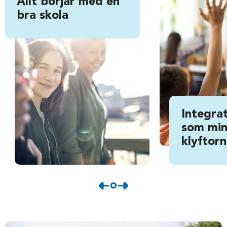
Allt börjar med en
bra skola
Integrat
som min
klyftor