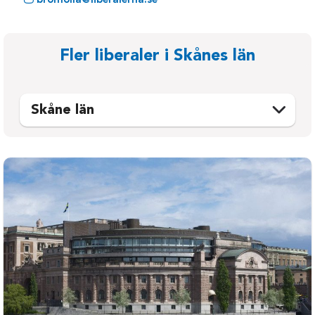
bromolla@liberalerna.se
Fler liberaler i Skånes län
Skåne län
Bjuv
Osby
Bromölla
Perstorp
Burlöv
Simrishamn
Båstad
Sjöbo
Eslöv
Skurup
Helsingborg
Staffanstorp
Hässleholm
Svalöv
Höganäs
Svedala