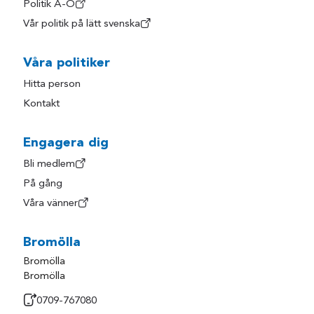
Politik A-Ö
Vår politik på lätt svenska
Våra politiker
Hitta person
Kontakt
Engagera dig
Bli medlem
På gång
Våra vänner
Bromölla
Bromölla
Bromölla
0709-767080